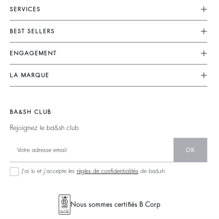
SERVICES
Service Client
BEST SELLERS
FAQ
Robes
ENGAGEMENT
Retouches & Réparations
Combinaisons
Retours & Remboursements
Nos Engagements
LA MARQUE
Tops & Chemises
CGV
Planète
Nous Rejoindre
Vestes & Manteaux
Mentions Légales
Matières
Barbara & Sharon
Pulls & Cardigans
BA&SH CLUB
accessibilité
Partenaires
125 Et Après
Dos Nus
Rejoignez le ba&sh club
Circularité
Nouvelle Collection
Denim
Communauté
OK
Nos Boutiques
Robes Longues
Collection Responsable
J’ai lu et j’accepte les
règles de confidentialités
de ba&sh.
Seconde Main
Nous sommes certifiés B Corp