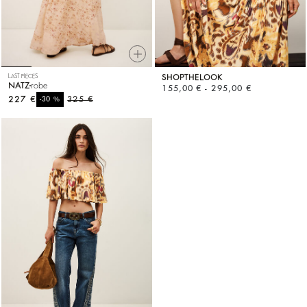
LAST PIECES
SHOPTHELOOK
NATZ
robe
155,00 € - 295,00 €
227 €
%
325 €
-30