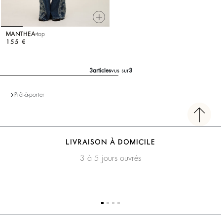
MANTHEA
top
155 €
3
articles
vus sur
3
Prêt-à-porter
LIVRAISON À DOMICILE
3 à 5 jours ouvrés