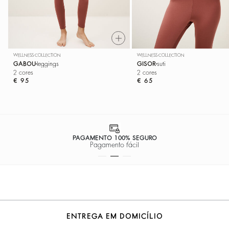
WELLNESS COLLECTION
WELLNESS COLLECTION
GABOU
leggings
GISOR
suti
2 cores
2 cores
€ 95
€ 65
PAGAMENTO 100% SEGURO
Pagamento fácil
ENTREGA EM DOMICÍLIO