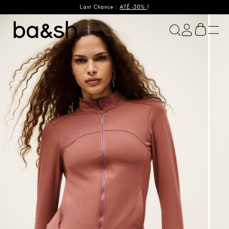
Last Chance :
ATÉ -50%
!
ba&sh