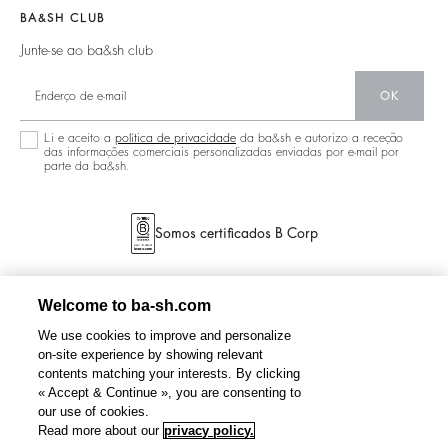
Localizador De Lojas
Joias
BA&SH CLUB
Junte-se ao ba&sh club
OK
Li e aceito a
política de privacidade
da ba&sh e autorizo a receção
das informações comerciais personalizadas enviadas por e-mail por
parte da ba&sh.
Somos certificados B Corp
Welcome to ba-sh.com
We use cookies to improve and personalize
on-site experience by showing relevant
contents matching your interests. By clicking
« Accept & Continue », you are consenting to
our use of cookies.
Read more about our
privacy policy.