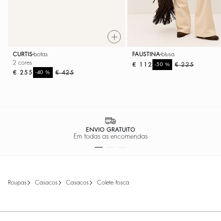
CURTIS
botas
FAUSTINA
blusa
2 cores
€ 112
%
€ 225
-50
€ 255
%
€ 425
-40
PAGAMENTO 100% SEGURO
Pagamento fácil
roupas
casacos
casacos
colete fosca