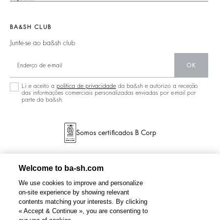
Nova Coleção
Boots
Sapatos
Localizador De Lojas
Joias
BA&SH CLUB
Junte-se ao ba&sh club
OK
Li e aceito a
política de privacidade
da ba&sh e autorizo a receção
das informações comerciais personalizadas enviadas por e-mail por
parte da ba&sh.
Somos certificados B Corp
Welcome to ba-sh.com
We use cookies to improve and personalize
on-site experience by showing relevant
contents matching your interests. By clicking
« Accept & Continue », you are consenting to