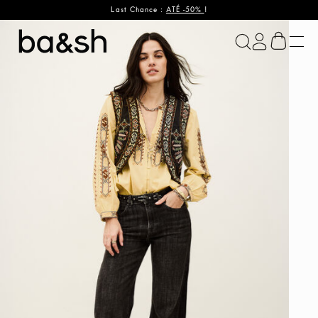
Last Chance :
ATÉ -50%
!
ba&sh