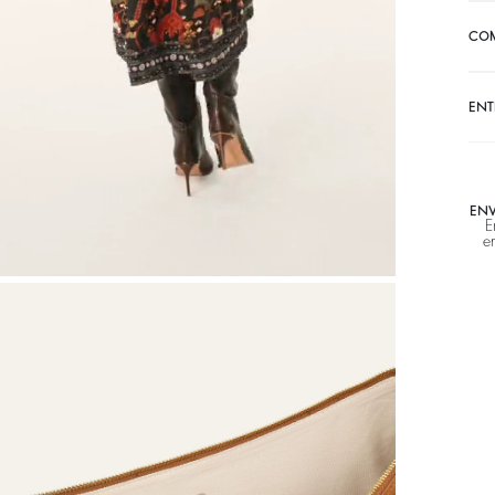
CO
ENT
ENV
E
e