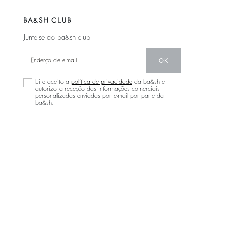
BA&SH CLUB
Junte-se ao ba&sh club
OK
Li e aceito a
política de privacidade
da ba&sh e
autorizo a receção das informações comerciais
personalizadas enviadas por e-mail por parte da
ba&sh.