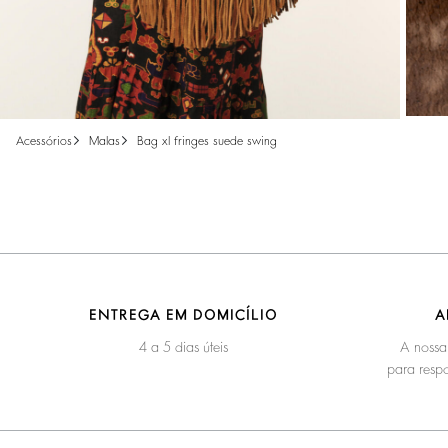
acessórios
malas
bag xl fringes suede swing
ENTREGA EM DOMICÍLIO
A
4 a 5 dias úteis
A nossa
para respo