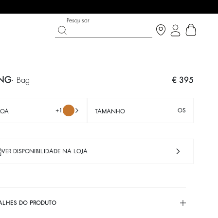
Pesquisar
NG
bag
€ 395
+1
OS
ROA
TAMANHO
VER DISPONIBILIDADE NA LOJA
N THE BRIGHT SIDE
T CHANCE
SAPATOS
COLEÇÃO PARTYWEAR
cobrir
Descobrir
Descobrir
ALHES DO PRODUTO