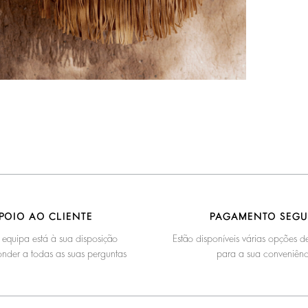
POIO AO CLIENTE
PAGAMENTO SEG
 equipa está à sua disposição
Estão disponíveis várias opções
nder a todas as suas perguntas
para a sua conveniênc