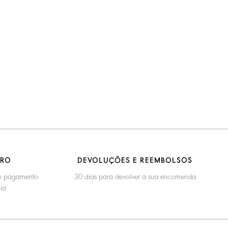
URO
DEVOLUÇÕES E REEMBOLSOS
 de pagamento
30 dias para devolver a sua encomenda
ia