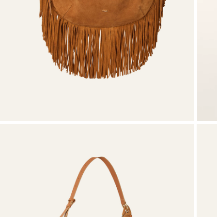
VER TUDO
Sweatshirts
Sapatos