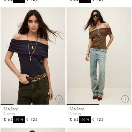
BENE
top
BENE
top
2 cores
2 cores
€ 62
%
€ 125
€ 62
%
€ 125
-50
-50