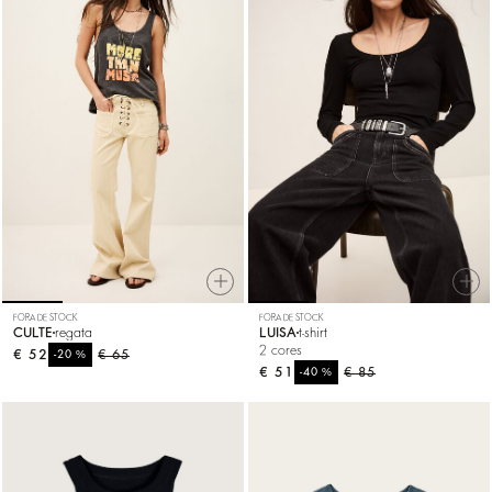
FORA DE STOCK
FORA DE STOCK
CULTE
regata
LUISA
t-shirt
2 cores
€ 52
%
€ 65
-20
€ 51
%
€ 85
-40