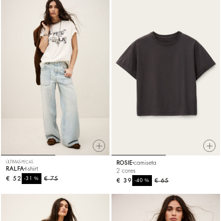
ÚLTIMAS PEÇAS
ROSIE
camiseta
RALFA
t-shirt
2 cores
€ 52
%
€ 75
-31
€ 39
%
€ 65
-40