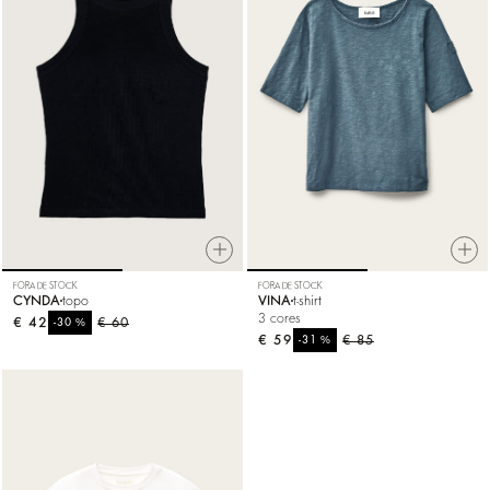
FORA DE STOCK
FORA DE STOCK
CYNDA
topo
VINA
t-shirt
3 cores
€ 42
%
€ 60
-30
€ 59
%
€ 85
-31