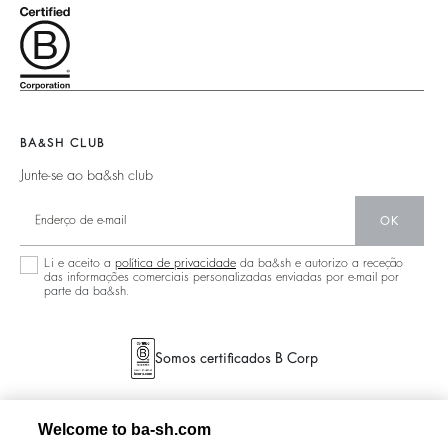
Junte-Se À Aventura
Malhas
Sustentável
Legal Notice
Barbara & Sharon
Casacos & Sobretudos
Acessórios
Acessibilidade
125 Et Après
Malas Teddy
Malas
Nova Coleção
Boots
Sapatos
Localizador De Lojas
Joias
BA&SH CLUB
Junte-se ao ba&sh club
OK
Li e aceito a
política de privacidade
da ba&sh e autorizo a receção
das informações comerciais personalizadas enviadas por e-mail por
parte da ba&sh.
Somos certificados B Corp
Welcome to ba-sh.com