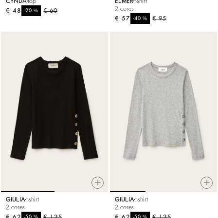
CYNDA
top
ELMER
t-shirt
2 cores
€ 48
%
€ 60
-20
€ 57
%
€ 95
-40
GIULIA
t-shirt
GIULIA
t-shirt
2 cores
2 cores
€ 62
%
€ 125
€ 62
%
€ 125
-50
-50