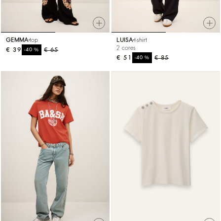
GEMMA
top
LUISA
t-shirt
2 cores
€ 39
%
€ 65
-40
€ 51
%
€ 85
-40