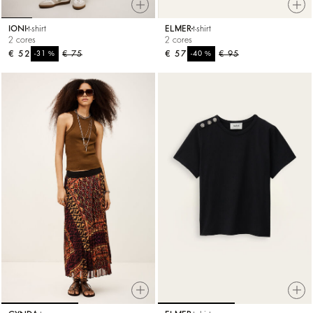
IONI
t-shirt
ELMER
t-shirt
2 cores
2 cores
€ 52
%
€ 75
€ 57
%
€ 95
-31
-40