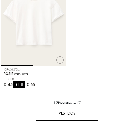
FORA DE STOCK
ROSIE
camiseta
2 cores
€ 45
%
€ 65
-31
17
Produtos
em
17
VESTIDOS