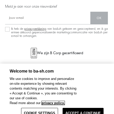
Partners
Nieuwe Collectie
Meld je aan voor onze nieuwsbrief
Circulariteit
Winkelzoeker
Gemeenschap
OK
Duurzame Collectie
Ik heb de
privacyverklaring
van ba&sh gelezen en geaccepteerd, en ik ga
ermee akkoord gepersonaliseerde marketingcommunicatie van ba&sh per
e-mail te ontvangen.
We zijn B Corp gecertificeerd
Welcome to ba-sh.com
We use cookies to improve and personalize
on-site experience by showing relevant
contents matching your interests. By clicking
« Accept & Continue », you are consenting to
our use of cookies.
Read more about our
privacy policy.
COOKIE SETTINGS
ACCEPT & CONTINUE