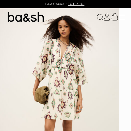
Last Chance :
TOT -50%
!
ba&sh