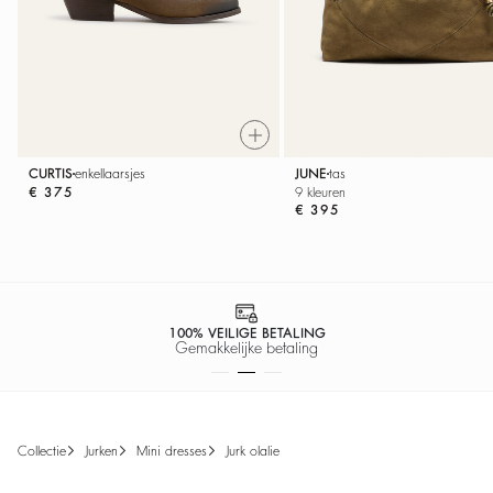
JUNE
tas
CURTIS
enkellaarsjes
9 kleuren
€ 375
€ 395
100% VEILIGE BETALING
Gemakkelijke betaling
collectie
jurken
mini dresses
jurk olalie