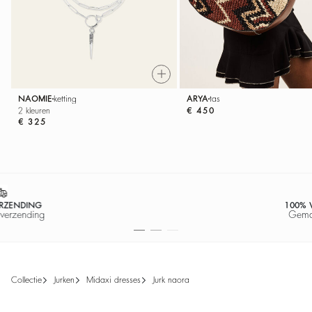
NAOMIE
ketting
ARYA
tas
2 kleuren
€ 450
€ 325
100% VEILIGE BETALING
Gemakkelijke betaling
collectie
jurken
midaxi dresses
jurk naora