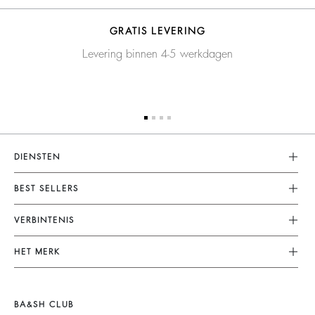
GRATIS LEVERING
Levering binnen 4-5 werkdagen
DIENSTEN
Klantenservice
BEST SELLERS
FAQ
Jurken
VERBINTENIS
Terugzenden En Terugbetaling
Combinaties
Ons Engagement
Algemene Voorwaarden
HET MERK
Tops & Blousen
Planeet
Juridische Kennisgeving
Doe Mee Aan Het Avontuur
Jassen & Mantels
Materialen
Accessibility
Barbara & Sharon
Truien & Vesten
BA&SH CLUB
Partners