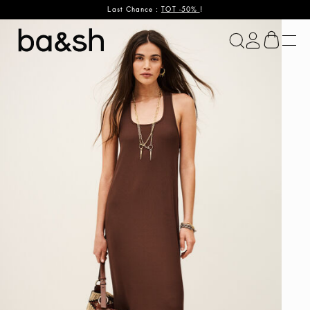
Last Chance :
TOT -50%
!
ba&sh