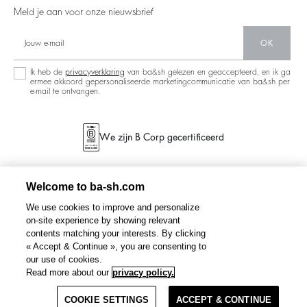
Nieuwe Collectie
Meld je aan voor onze nieuwsbrief
Circulariteit
Winkelzoeker
Gemeenschap
OK
Duurzame Collectie
Ik heb de
privacyverklaring
van ba&sh gelezen en geaccepteerd, en ik ga
ermee akkoord gepersonaliseerde marketingcommunicatie van ba&sh per
e-mail te ontvangen.
We zijn B Corp gecertificeerd
Welcome to ba-sh.com
We use cookies to improve and personalize
on-site experience by showing relevant
contents matching your interests. By clicking
« Accept & Continue », you are consenting to
our use of cookies.
Read more about our
privacy policy.
COOKIE SETTINGS
ACCEPT & CONTINUE