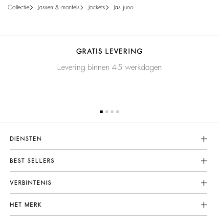
collectie
jassen & mantels
jackets
jas juno
GRATIS LEVERING
Levering binnen 4-5 werkdagen
DIENSTEN
Klantenservice
BEST SELLERS
FAQ
Jurken
VERBINTENIS
Terugzenden En Terugbetaling
Combinaties
Ons Engagement
Algemene Voorwaarden
HET MERK
Tops & Blousen
Planeet
Juridische Kennisgeving