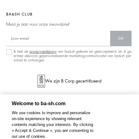
Doe Mee Aan Het Avontuur
Jassen & Mantels
Materialen
Accessibility
Barbara & Sharon
Truien & Vesten
BA&SH CLUB
Partners
Nieuwe Collectie
Meld je aan voor onze nieuwsbrief
Circulariteit
Winkelzoeker
Gemeenschap
OK
Duurzame Collectie
Ik heb de
privacyverklaring
van ba&sh gelezen en geaccepteerd, en ik ga
ermee akkoord gepersonaliseerde marketingcommunicatie van ba&sh per
e-mail te ontvangen.
We zijn B Corp gecertificeerd
Welcome to ba-sh.com
We use cookies to improve and personalize
on-site experience by showing relevant
contents matching your interests. By clicking
« Accept & Continue », you are consenting to
our use of cookies.