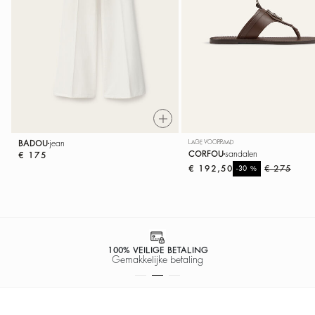
BADOU
jean
LAGE VOORRAAD
CORFOU
sandalen
€ 175
€ 192,50
%
€ 275
-30
100% VEILIGE BETALING
Gemakkelijke betaling