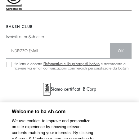
Nuova Collezione
Borse Teddy
Circolarità
Trova Il Negozio
Boots
Comunità
Collezione Sostenibile
BA&SH CLUB
Iscriviti al ba&sh club
OK
Ho letto e accetto
l'informativa sulla privacy di ba&sh
e acconsento a
ricevere via e-mail comunicazioni commerciali personalizzate da ba&sh.
Siamo certificati B Corp
Welcome to ba-sh.com
We use cookies to improve and personalize
on-site experience by showing relevant
contents matching your interests. By clicking
« Accept & Continue », you are consenting to