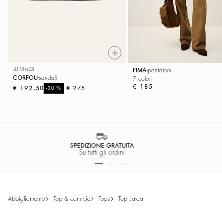
ULTIMI PEZZI
FIMA
pantaloni
CORFOU
sandali
7 colori
€ 185
€ 192,50
%
€ 275
-30
PAGAMENTO SICURO AL 100%
Pagamento facile
abbigliamento
top & camicie
tops
top salda