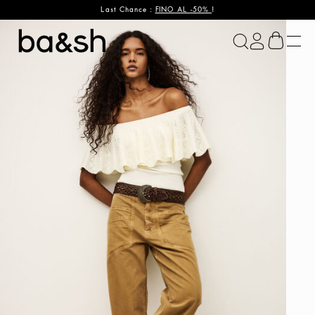
Last Chance :
FINO AL -50%
!
ba&sh