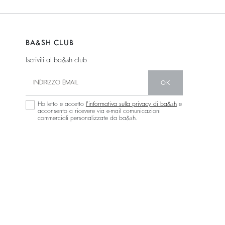
BA&SH CLUB
Iscriviti al ba&sh club
OK
Ho letto e accetto
l'informativa sulla privacy di ba&sh
e
acconsento a ricevere via e-mail comunicazioni
commerciali personalizzate da ba&sh.