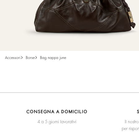
accessori
borse
bag nappa june
CONSEGNA A DOMICILIO
4 a 5 giorni lavorativi
Il nostr
per rispo