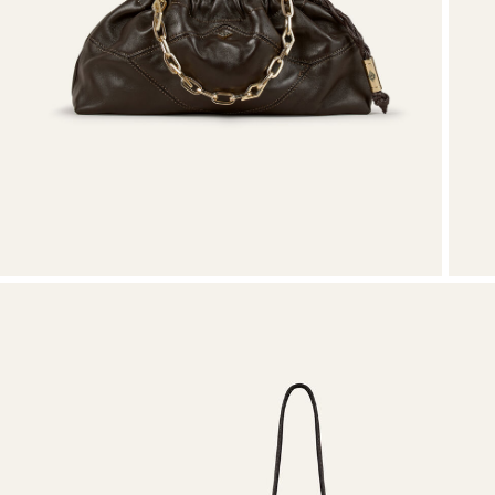
T-shirts
Tute