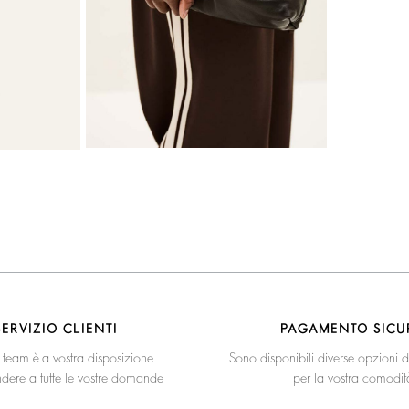
SERVIZIO CLIENTI
PAGAMENTO SICU
o team è a vostra disposizione
Sono disponibili diverse opzioni
ndere a tutte le vostre domande
per la vostra comodit