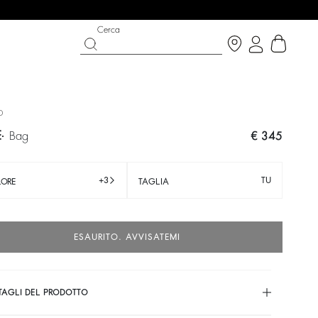
Cerca
O
E
bag
€ 345
+3
TU
ORE
TAGLIA
ESAURITO. AVVISATEMI
 THE BRIGHT SIDE
T CHANCE
SCARPE
COLLEZIONE PARTYWEAR
uista ora
Scoprire
Scoprire
TAGLI DEL PRODOTTO