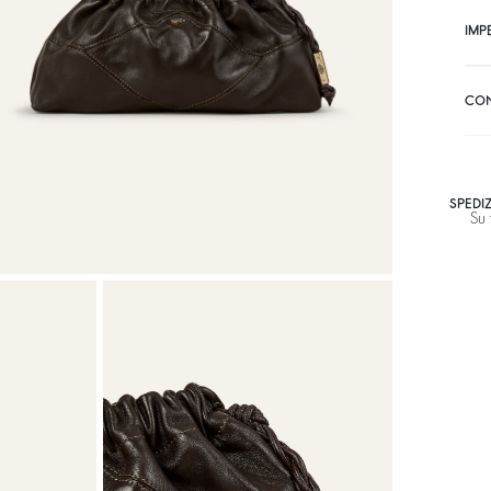
IMP
CON
SPEDI
Su 