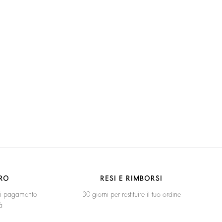
RO
RESI E RIMBORSI
 di pagamento
30 giorni per restituire il tuo ordine
à