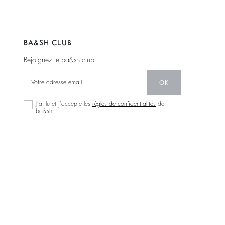
BA&SH CLUB
Rejoignez le ba&sh club
OK
J’ai lu et j’accepte les
règles de confidentialités
de
ba&sh.