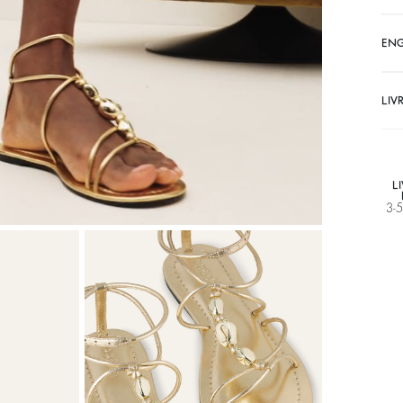
EN
LIV
L
3-5