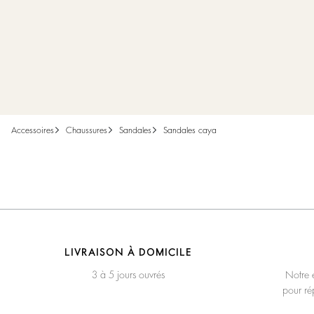
accessoires
chaussures
sandales
sandales caya
LIVRAISON À DOMICILE
3 à 5 jours ouvrés
Notre é
pour ré