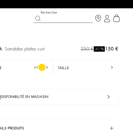
Rechercher
A
sandales plates cuir
250 €
150 €
%
-40
+1
E
TAILLE
DISPONIBILITÉ EN MAGASIN
T CHANCE
OUCHE BÉE X BA&SH
CHAUSSURES
COLLECTION CÉRÉMONIE
p now
écouvrir
Découvrir
Découvrir
AILS PRODUITS