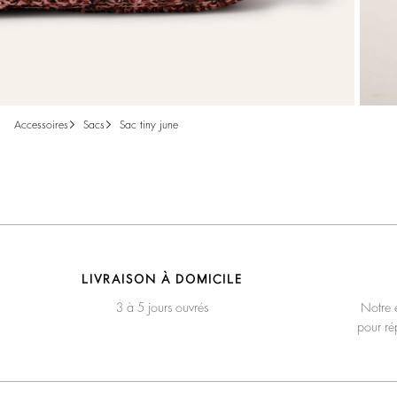
accessoires
sacs
sac tiny june
LIVRAISON À DOMICILE
3 à 5 jours ouvrés
Notre é
pour ré