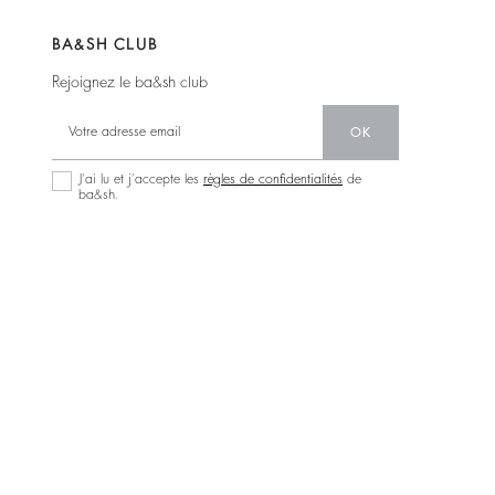
BA&SH CLUB
Rejoignez le ba&sh club
OK
J’ai lu et j’accepte les
règles de confidentialités
de
ba&sh.