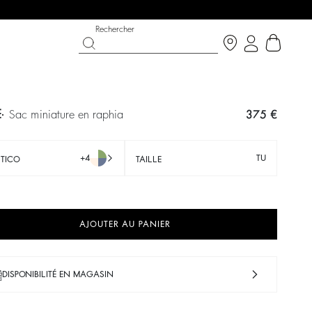
Rechercher
E
sac miniature en raphia
375 €
+4
TU
TICO
TAILLE
AJOUTER AU PANIER
T CHANCE
OUCHE BÉE X BA&SH
CHAUSSURES
COLLECTION CÉRÉMONIE
DISPONIBILITÉ EN MAGASIN
p now
écouvrir
Découvrir
Découvrir