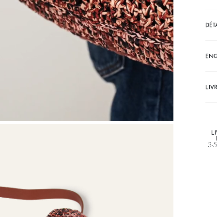
DÉT
EN
LIV
L
3-5