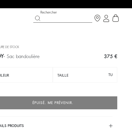
Rechercher
URE DE STOCK
DY
sac bandoulière
375 €
TU
LEUR
TAILLE
ÉPUISÉ. ME PRÉVENIR.
T CHANCE
OUCHE BÉE X BA&SH
CHAUSSURES
COLLECTION CÉRÉMONIE
p now
écouvrir
Découvrir
Découvrir
AILS PRODUITS