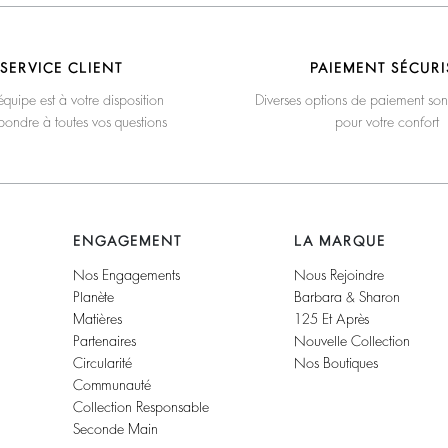
SERVICE CLIENT
PAIEMENT SÉCURI
quipe est à votre disposition
Diverses options de paiement son
pondre à toutes vos questions
pour votre confort
ENGAGEMENT
LA MARQUE
Nos Engagements
Nous Rejoindre
Planète
Barbara & Sharon
Matières
125 Et Après
Partenaires
Nouvelle Collection
Circularité
Nos Boutiques
Communauté
Collection Responsable
Seconde Main