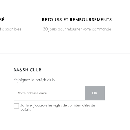
SÉ
RETOURS ET REMBOURSEMENTS
t disponibles
30 jours pour retourner votre commande
BA&SH CLUB
Rejoignez le ba&sh club
OK
J’ai lu et j’accepte les
règles de confidentialités
de
ba&sh.