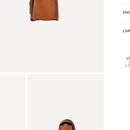
EN
LIV
L
3-5