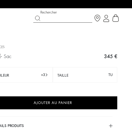
Rechercher
ECES
E
sac
345 €
+3
TU
LEUR
TAILLE
AJOUTER AU PANIER
T CHANCE
OUCHE BÉE X BA&SH
CHAUSSURES
COLLECTION CÉRÉMONIE
p now
écouvrir
Découvrir
Découvrir
AILS PRODUITS