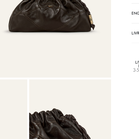
EN
LIV
L
3-5