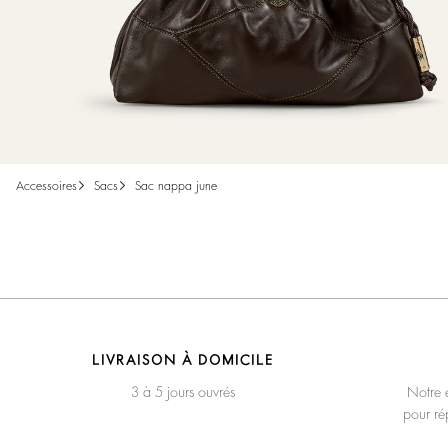
accessoires
sacs
sac nappa june
LIVRAISON À DOMICILE
3 à 5 jours ouvrés
Notre é
pour ré