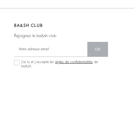
BA&SH CLUB
Rejoignez le ba&sh club
OK
J’ai lu et j’accepte les
règles de confidentialités
de
ba&sh.