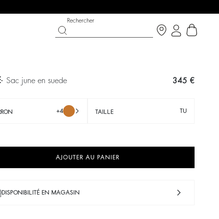
Rechercher
E
sac june en suede
345 €
+4
TU
RRON
TAILLE
AJOUTER AU PANIER
T CHANCE
OUCHE BÉE X BA&SH
CHAUSSURES
COLLECTION CÉRÉMONIE
DISPONIBILITÉ EN MAGASIN
p now
écouvrir
Découvrir
Découvrir