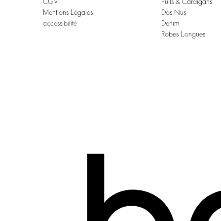
CGV
Pulls & Cardigans
Mentions Légales
Dos Nus
accessibilité
Denim
Robes Longues