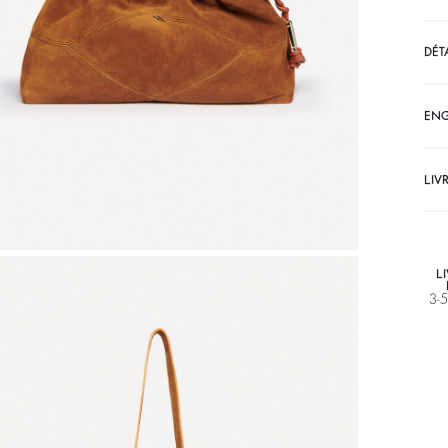
DÉT
EN
LIV
L
3-5