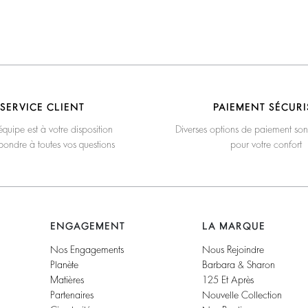
SERVICE CLIENT
PAIEMENT SÉCURI
quipe est à votre disposition
Diverses options de paiement son
pondre à toutes vos questions
pour votre confort
ENGAGEMENT
LA MARQUE
Nos Engagements
Nous Rejoindre
Planète
Barbara & Sharon
Matières
125 Et Après
Partenaires
Nouvelle Collection