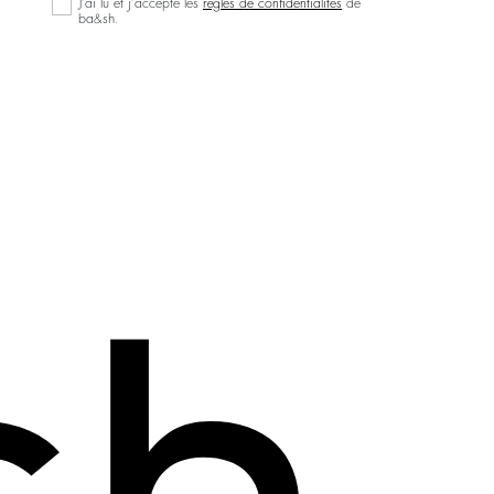
J’ai lu et j’accepte les
règles de confidentialités
de
ba&sh.