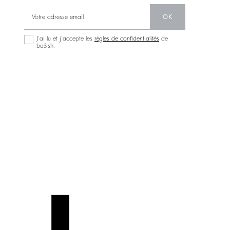
OK
J’ai lu et j’accepte les
règles de confidentialités
de
ba&sh.