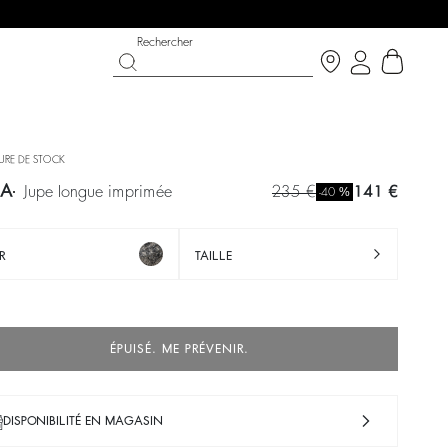
Rechercher
URE DE STOCK
IA
jupe longue imprimée
235 €
141 €
%
-40
R
TAILLE
ÉPUISÉ. ME PRÉVENIR.
T CHANCE
OUCHE BÉE X BA&SH
CHAUSSURES
COLLECTION CÉRÉMONIE
p now
écouvrir
Découvrir
Découvrir
DISPONIBILITÉ EN MAGASIN