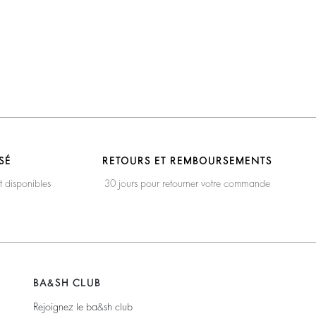
SÉ
RETOURS ET REMBOURSEMENTS
t disponibles
30 jours pour retourner votre commande
BA&SH CLUB
Rejoignez le ba&sh club