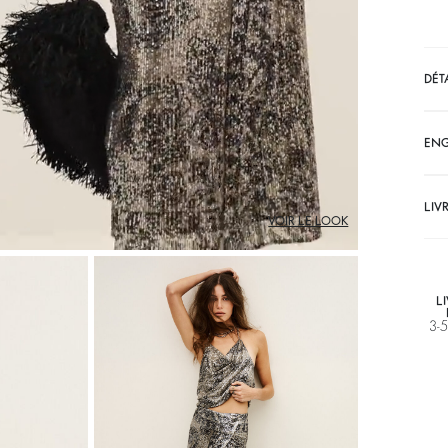
DÉT
EN
LIV
VOIR LE LOOK
L
3-5