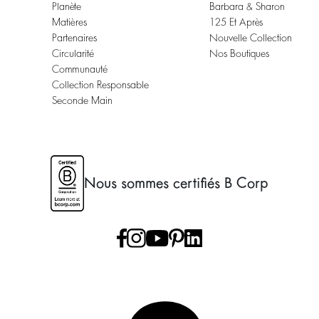
Planète
Barbara & Sharon
Matières
125 Et Après
Partenaires
Nouvelle Collection
Circularité
Nos Boutiques
Communauté
Collection Responsable
Seconde Main
Nous sommes certifiés B Corp