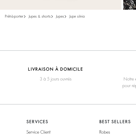
prêt-à-porter
jupes & shorts
jupes
jupe silvia
LIVRAISON À DOMICILE
3 à 5 jours ouvrés
Notre é
pour ré
SERVICES
BEST SELLERS
Service Client
Robes