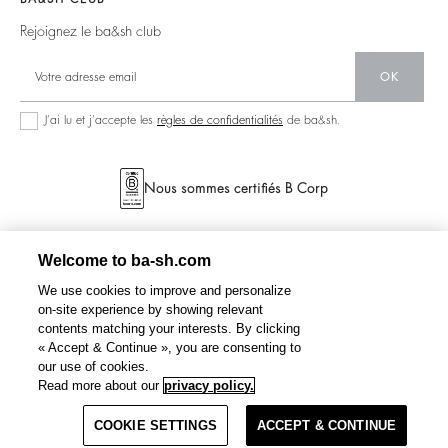
accessibilité
Partenaires
125 Et Après
Dos Nus
Rejoignez le ba&sh club
Circularité
Nouvelle Collection
Denim
Communauté
OK
Nos Boutiques
Robes Longues
Collection Responsable
J’ai lu et j’accepte les
règles de confidentialités
de ba&sh.
Seconde Main
Nous sommes certifiés B Corp
Welcome to ba-sh.com
We use cookies to improve and personalize
on-site experience by showing relevant
contents matching your interests. By clicking
« Accept & Continue », you are consenting to
our use of cookies.
DAELA
chemise brodée
215 €
172 €
Read more about our
privacy policy.
%
-20
COOKIE SETTINGS
ÉPUISÉ. ME PRÉVENIR.
ACCEPT & CONTINUE
CGV
POLITIQUE DE CONFIDENTIALITÉ
PLAN DU SITE
FRANCE