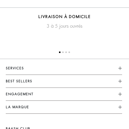
LIVRAISON À DOMICILE
3 à 5 jours ouvrés
SERVICES
Service Client
BEST SELLERS
FAQ
Robes
ENGAGEMENT
Retouches & Réparations
Combinaisons
Retours & Remboursements
Nos Engagements
LA MARQUE
Tops & Chemises
CGV
Planète
Nous Rejoindre
Vestes & Manteaux
Mentions Légales
Matières
Barbara & Sharon
Pulls & Cardigans
BA&SH CLUB