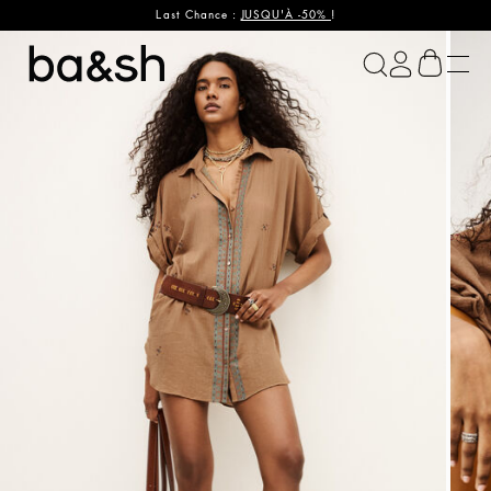
Last Chance :
JUSQU'À -50%
!
ba&sh