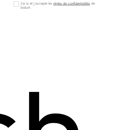
J’ai lu et j’accepte les
règles de confidentialités
de
ba&sh.