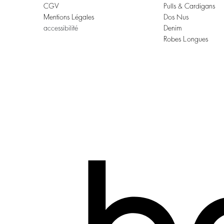
CGV
Pulls & Cardigans
Mentions Légales
Dos Nus
accessibilité
Denim
Robes Longues