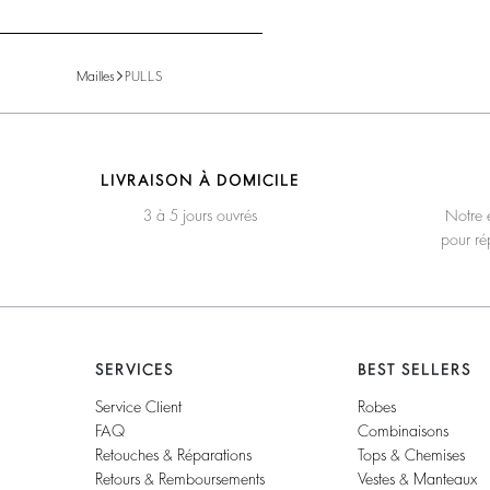
Mailles
PULLS
LIVRAISON À DOMICILE
3 à 5 jours ouvrés
Notre é
pour ré
SERVICES
BEST SELLERS
Service Client
Robes
FAQ
Combinaisons
Retouches & Réparations
Tops & Chemises
Retours & Remboursements
Vestes & Manteaux