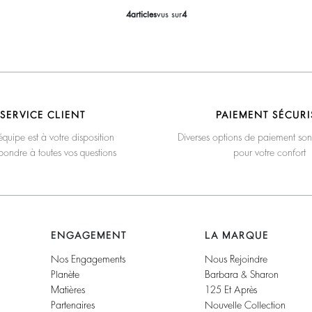
4
articles
vus sur
4
SERVICE CLIENT
PAIEMENT SÉCURI
quipe est à votre disposition
Diverses options de paiement son
pondre à toutes vos questions
pour votre confort
ENGAGEMENT
LA MARQUE
Nos Engagements
Nous Rejoindre
Planète
Barbara & Sharon
Matières
125 Et Après
Partenaires
Nouvelle Collection