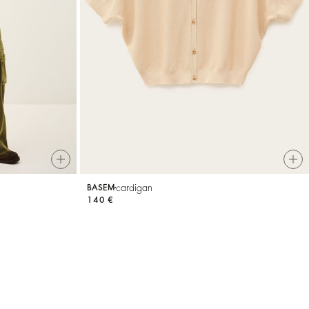
cardigan
BASEM
140 €