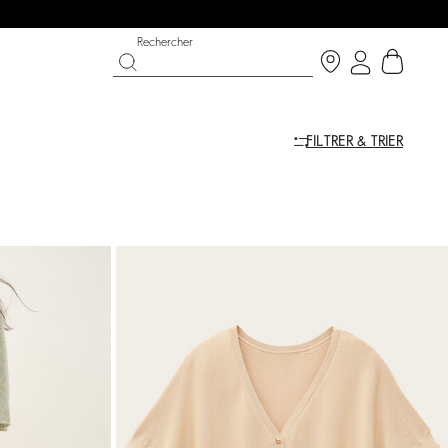
Rechercher
FILTRER & TRIER
T CHANCE
OUCHE BÉE X BA&SH
CHAUSSURES
COLLECTION CÉRÉMONIE
p now
écouvrir
Découvrir
Découvrir