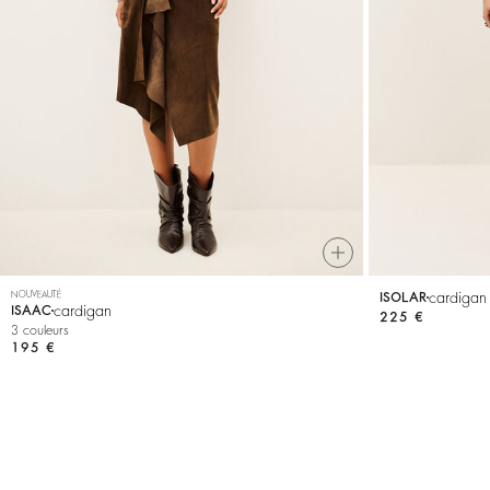
VOIR TOUT
T-shirts
Chaussures
NOUVEAUTÉ
cardigan
ISOLAR
cardigan
ISAAC
225 €
3 couleurs
195 €