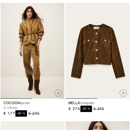
COCOON
jacket
MELLA
chaqueta
2 colores
€ 276
%
€ 395
-30
€ 177
%
€ 295
-40