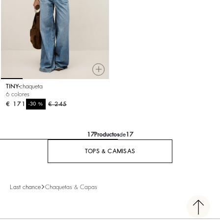
TINY
chaqueta
6 colores
€ 171
%
€ 245
-30
17
Productos
de
17
TOPS & CAMISAS
Last chance
Chaquetas & Capas