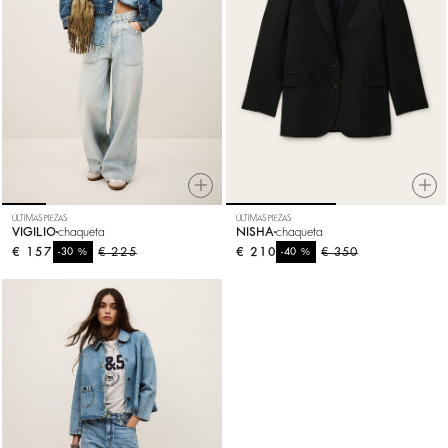
ÚLTIMAS PIEZAS
ÚLTIMAS PIEZAS
VIGILIO
chaqueta
NISHA
chaqueta
€ 157
%
€ 225
€ 210
%
€ 350
-30
-40