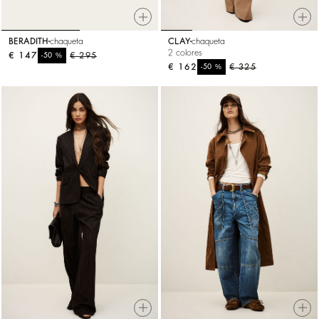
BERADITH
chaqueta
CLAY
chaqueta
2 colores
€ 147
%
€ 295
-50
€ 162
%
€ 325
-50