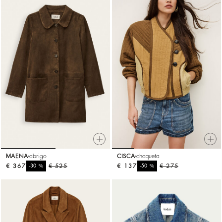
MAENA
abrigo
CISCA
chaqueta
€ 367
%
€ 525
€ 137
%
€ 275
-30
-50