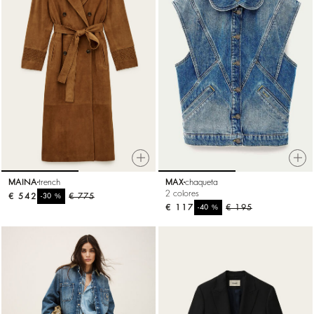
MAINA
trench
MAX
chaqueta
2 colores
€ 542
%
€ 775
-30
€ 117
%
€ 195
-40