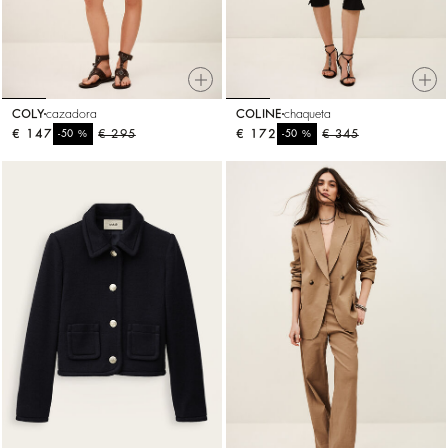
COLY
cazadora
COLINE
chaqueta
€ 147
%
€ 295
€ 172
%
€ 345
-50
-50