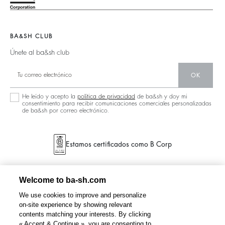
Bolsos
Nueva Colección
Botas
Zapatos
Localizador De Tiendas
Joyas
BA&SH CLUB
Únete al ba&sh club
OK
He leído y acepto la
política de privacidad
de ba&sh y doy mi
consentimiento para recibir comunicaciones comerciales personalizadas
de ba&sh por correo electrónico.
Estamos certificados como B Corp
Welcome to ba-sh.com
We use cookies to improve and personalize
on-site experience by showing relevant
contents matching your interests. By clicking
« Accept & Continue », you are consenting to