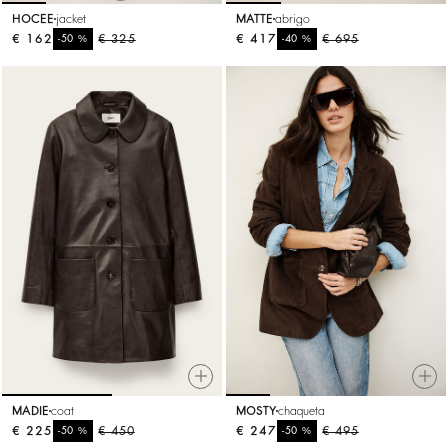
HOCEE
jacket
MATTE
abrigo
€ 162
%
€ 325
€ 417
%
€ 695
-50
-40
MADIE
coat
MOSTY
chaqueta
€ 225
%
€ 450
€ 247
%
€ 495
-50
-50